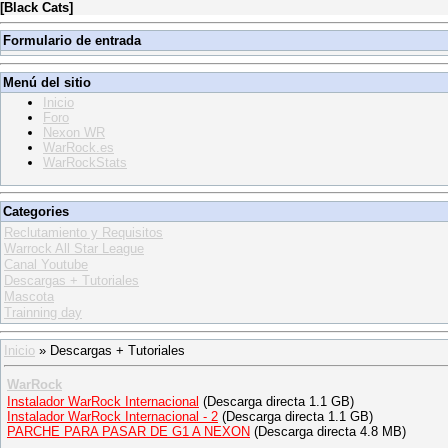
[
Black Cats
]
Formulario de entrada
Menú del sitio
Inicio
Foro
Nexon WR
WarRock.es
WarRockStats
Categories
Reclutamiento y Requisitos
Warrock All Star League
Canal Youtube
Descargas + Tutoriales
Mascota
Trainning day
Inicio
»
Descargas + Tutoriales
WarRock
Instalador WarRock Internacional
(Descarga directa 1.1 GB)
Instalador WarRock Internacional - 2
(Descarga directa 1.1 GB)
PARCHE PARA PASAR DE G1 A NEXON
(Descarga directa 4.8 MB)